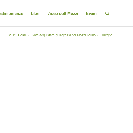
estimonianze
Libri
Video dott Mozzi
Eventi
Sei in:
Home
/
Dove acquistare gli ingressi per Mozzi Torino
/
Collegno