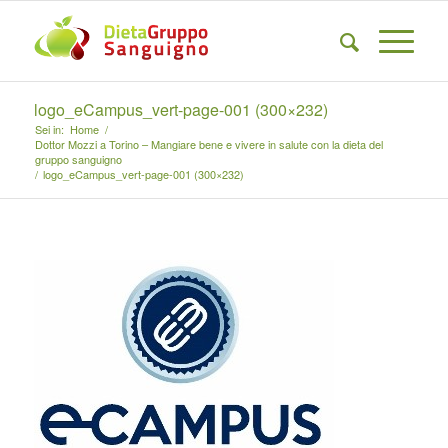
logo_eCampus_vert-page-001 (300×232)
Sei in:
Home
/
Dottor Mozzi a Torino – Mangiare bene e vivere in salute con la dieta del
gruppo sanguigno
/
logo_eCampus_vert-page-001 (300×232)