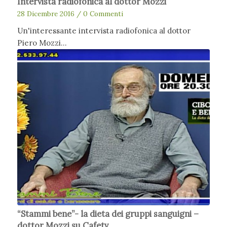
Intervista radiofonica al dottor Mozzi
28 Dicembre 2016
/
0 Commenti
Un'interessante intervista radiofonica al dottor
Piero Mozzi…
“Stammi bene”- la dieta dei gruppi sanguigni –
dottor Mozzi su Cafetv