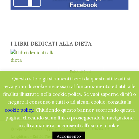
I LIBRI DEDICATI ALLA DIETA
Pubblicità qui
Questo sito o gli strumenti terzi da questo utilizzati si
avvalgono di cookie necessari al funzionamento ed utili alle
finalità illustrate nella cookie policy. Se vuoi saperne di più o
negare il consenso a tutti o ad alcuni cookie, consulta la
cookie policy.
Chiudendo questo banner, scorrendo questa
pagina, cliccando su un link o proseguendo la navigazione
in altra maniera, acconsenti all’uso dei cookie.
© Copyright Dieta Gruppo Sanguigno 2014-2022 - Athena-Art -
Acconsento
Longhitano -
Enfold Theme by Kriesi