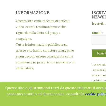
INFORMAZIONE
ISCRI
NEWS
Questo sito è una raccolta di articoli,
Iscriviti
video, eventi, testimonianze e libri
riguardanti la dieta del gruppo
Email
*
sanguigno.
Tutte le informazioni pubblicate su
questo sito hanno carattere divulgativo
e non devono essere considerate come
consulenze ne prescrizioni mediche o di
Il vostro in
altra natura.
l'invio di in
saranno comu
qualsiasi m
Questo sito o gli strumenti terzi da questo utilizzati si avval
consenso a tutti o ad alcuni cookie, consulta la
cookie polic