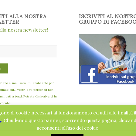
VITI ALLA NOSTRA
ISCRIVITI AL NOSTR
LETTER
GRUPPO DI FACEBO
 alla nostra newsletter!
dirizzo e-mail sarà utilizzato solo per
formazioni. I vostri dati personali non
nicati a terzi. Potrete disiscrivervi in
omento.
gono di cookie necessari al funzionamento ed utili alle finalità i
y.
Chiudendo questo banner, scorrendo questa pagina, cliccando
acconsenti all’uso dei cookie.