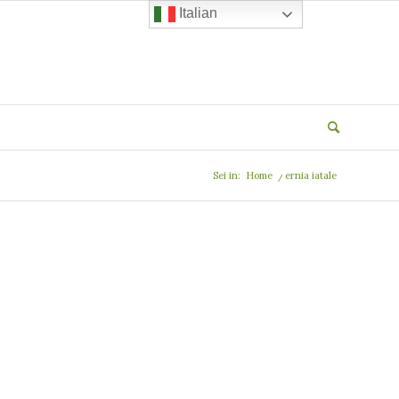
Italian
Sei in:
Home
/
ernia iatale