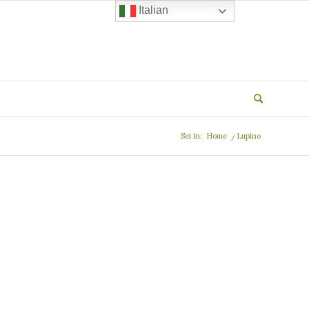
Italian
Sei in:
Home
/
Lupino