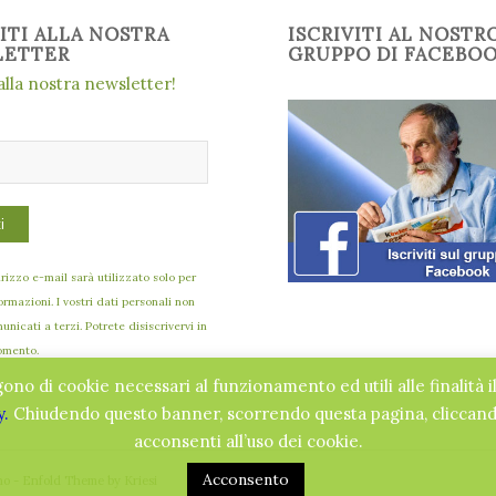
VITI ALLA NOSTRA
ISCRIVITI AL NOSTR
LETTER
GRUPPO DI FACEBO
 alla nostra newsletter!
dirizzo e-mail sarà utilizzato solo per
formazioni. I vostri dati personali non
nicati a terzi. Potrete disiscrivervi in
omento.
gono di cookie necessari al funzionamento ed utili alle finalità i
y.
Chiudendo questo banner, scorrendo questa pagina, cliccando
acconsenti all’uso dei cookie.
Acconsento
no -
Enfold Theme by Kriesi