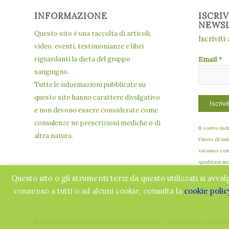
INFORMAZIONE
ISCRI
NEWS
Questo sito è una raccolta di articoli,
Iscriviti
video, eventi, testimonianze e libri
riguardanti la dieta del gruppo
Email
*
sanguigno.
Tutte le informazioni pubblicate su
questo sito hanno carattere divulgativo
e non devono essere considerate come
consulenze ne prescrizioni mediche o di
Il vostro in
altra natura.
l'invio di in
saranno comu
qualsiasi m
Questo sito o gli strumenti terzi da questo utilizzati si avval
consenso a tutti o ad alcuni cookie, consulta la
cookie polic
© Copyright Dieta Gruppo Sanguigno 2014-2022 - Athena-Art - Longhita