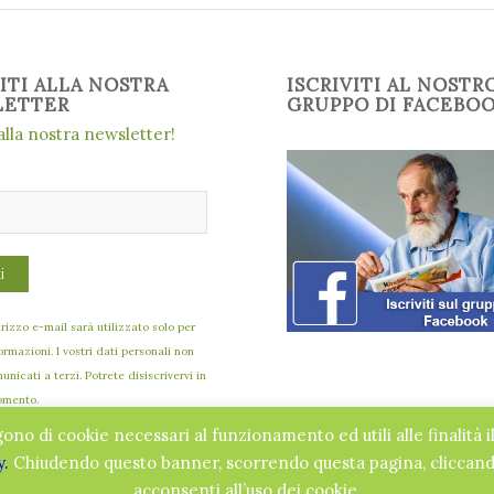
VITI ALLA NOSTRA
ISCRIVITI AL NOSTR
LETTER
GRUPPO DI FACEBO
 alla nostra newsletter!
dirizzo e-mail sarà utilizzato solo per
formazioni. I vostri dati personali non
nicati a terzi. Potrete disiscrivervi in
omento.
gono di cookie necessari al funzionamento ed utili alle finalità i
y.
Chiudendo questo banner, scorrendo questa pagina, cliccando
acconsenti all’uso dei cookie.