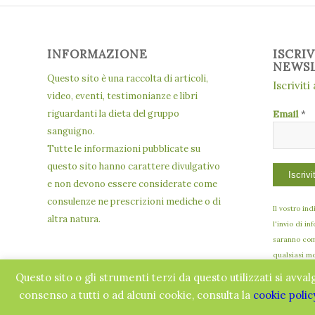
INFORMAZIONE
ISCRI
NEWS
Questo sito è una raccolta di articoli,
Iscriviti
video, eventi, testimonianze e libri
riguardanti la dieta del gruppo
Email
*
sanguigno.
Tutte le informazioni pubblicate su
questo sito hanno carattere divulgativo
e non devono essere considerate come
consulenze ne prescrizioni mediche o di
Il vostro in
altra natura.
l'invio di in
saranno comu
qualsiasi m
Questo sito o gli strumenti terzi da questo utilizzati si avval
consenso a tutti o ad alcuni cookie, consulta la
cookie polic