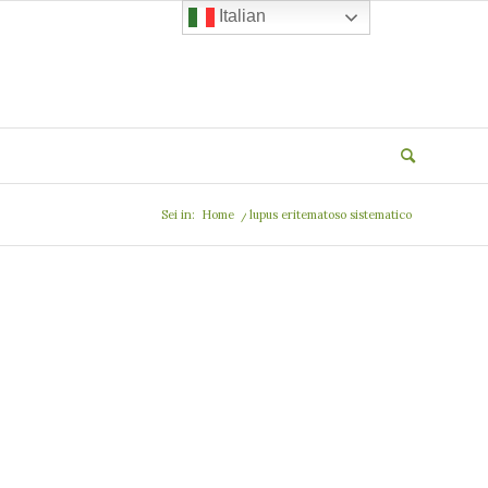
Italian
Sei in:
Home
/
lupus eritematoso sistematico