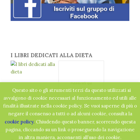
I LIBRI DEDICATI ALLA DIETA
Pubblicità qui
Questo sito o gli strumenti terzi da questo utilizzati si
avvalgono di cookie necessari al funzionamento ed utili alle
finalità illustrate nella cookie policy. Se vuoi saperne di più o
negare il consenso a tutti o ad alcuni cookie, consulta la
cookie policy.
Chiudendo questo banner, scorrendo questa
pagina, cliccando su un link o proseguendo la navigazione
in altra maniera, acconsenti all’uso dei cookie.