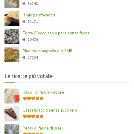
36340
Il mio panfocaccia
32171
Torta Cioccolato e pere senza farina.
30476
Piadina romagnola di piselli
27354
Le ricette più votate
Ravioli di riso al vapore
Castagnaccio senza zucchero
Petali di farina di piselli.