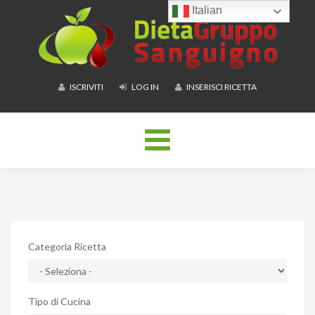
Italian
ISCRIVITI
LOG IN
INSERISCI RICETTA
Toggle
navigation
Categoria Ricetta
Tipo di Cucina