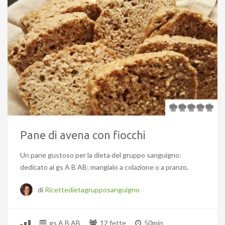
Pane di avena con fiocchi
Un pane gustoso per la dieta del gruppo sanguigno:
dedicato ai gs A B AB; mangialo a colazione o a pranzo.
di
Ricettedietagrupposanguigno
gs A B AB
12 fette
50min