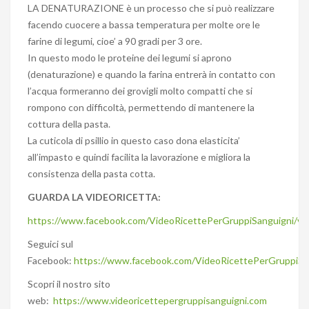
LA DENATURAZIONE è un processo che si può realizzare
facendo cuocere a
bassa temperatura per molte ore le
farine di legumi, cioe’ a 90 gradi per 3 ore.
In questo modo le proteine dei legumi si aprono
(denaturazione) e quando la farina entrerà in contatto con
l’acqua formeranno dei grovigli molto compatti che si
rompono con difficoltà, permettendo di mantenere la
cottura della pasta.
La cuticola di psillio in questo caso dona elasticita’
all’impasto e quindi facilita la lavorazione e migliora la
consistenza della pasta cotta.
GUARDA LA VIDEORICETTA:
https://www.facebook.com/VideoRicettePerGruppiSanguigni/v
Seguici sul
Facebook:
https://www.facebook.com/VideoRicettePerGruppiSa
Scopri il nostro sito
web:
https://www.videoricettepergruppisanguigni.com