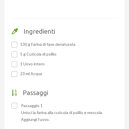
Ingredienti
130 g Farina di fave denaturata
5 g Cuticola di psillio
1 Uovo intero
23 ml Acqua
Passaggi
Passaggio 1
Unisci la farina alla cuticola di psillio e mescola.
Aggiungi l’uovo.