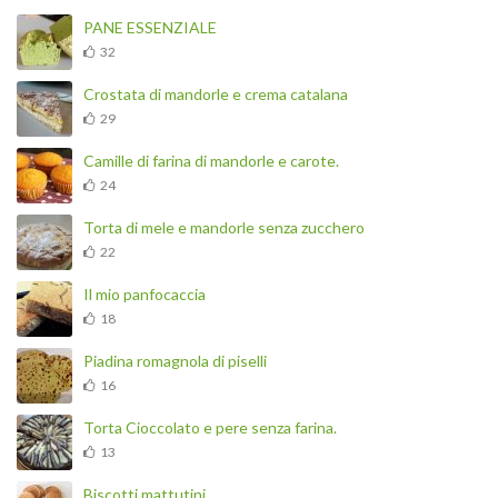
PANE ESSENZIALE
32
Crostata di mandorle e crema catalana
29
Camille di farina di mandorle e carote.
24
Torta di mele e mandorle senza zucchero
22
Il mio panfocaccia
18
Piadina romagnola di piselli
16
Torta Cioccolato e pere senza farina.
13
Biscotti mattutini