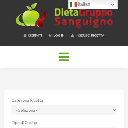
Italian
ISCRIVITI
LOG IN
INSERISCI RICETTA
Toggle
navigation
Categoria Ricetta
Tipo di Cucina