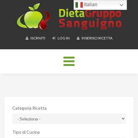
Italian
ISCRIVITI
LOG IN
INSERISCI RICETTA
Toggle
navigation
Categoria Ricetta
Tipo di Cucina