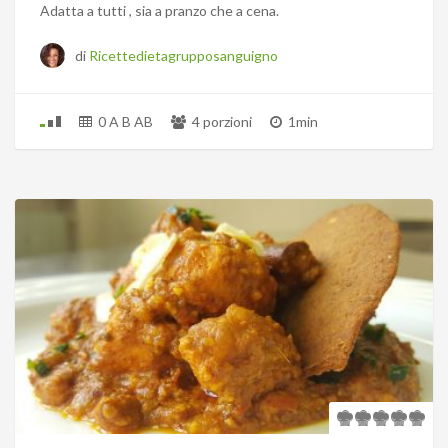
Adatta a tutti , sia a pranzo che a cena.
di
Ricettedietagrupposanguigno
0 A B AB
4 porzioni
1min