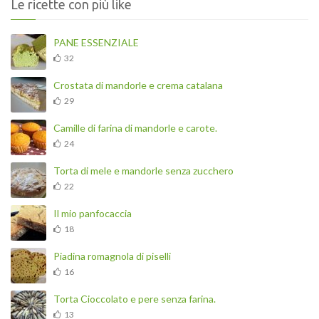
Le ricette con più like
PANE ESSENZIALE
32
Crostata di mandorle e crema catalana
29
Camille di farina di mandorle e carote.
24
Torta di mele e mandorle senza zucchero
22
Il mio panfocaccia
18
Piadina romagnola di piselli
16
Torta Cioccolato e pere senza farina.
13