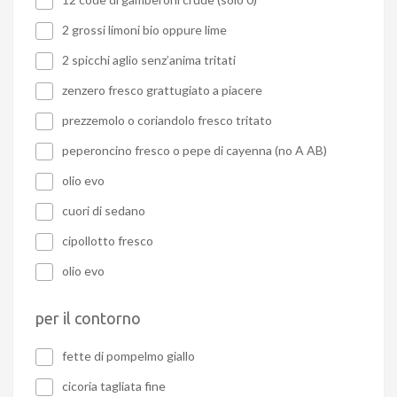
2 grossi limoni bio oppure lime
2 spicchi aglio senz’anima tritati
zenzero fresco grattugiato a piacere
prezzemolo o coriandolo fresco tritato
peperoncino fresco o pepe di cayenna (no A AB)
olio evo
cuori di sedano
cipollotto fresco
olio evo
per il contorno
fette di pompelmo giallo
cicoria tagliata fine