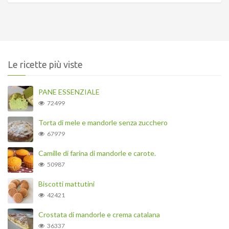
Le ricette più viste
PANE ESSENZIALE
72499
Torta di mele e mandorle senza zucchero
67979
Camille di farina di mandorle e carote.
50987
Biscotti mattutini
42421
Crostata di mandorle e crema catalana
36337