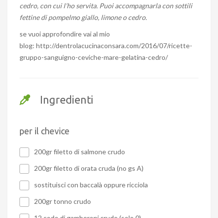
cedro, con cui l’ho servita. Puoi accompagnarla con sottili
fettine di pompelmo giallo, limone o cedro.
se vuoi approfondire vai al mio
blog: http://dentrolacucinaconsara.com/2016/07/ricette-
gruppo-sanguigno-ceviche-mare-gelatina-cedro/
Ingredienti
per il chevice
200gr filetto di salmone crudo
200gr filetto di orata cruda (no gs A)
sostituisci con baccalà oppure ricciola
200gr tonno crudo
12 code di gamberoni crude (solo 0)