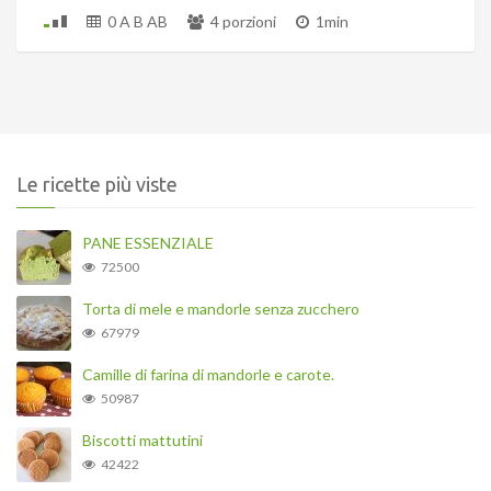
0 A B AB
4 porzioni
1min
Le ricette più viste
PANE ESSENZIALE
72500
Torta di mele e mandorle senza zucchero
67979
Camille di farina di mandorle e carote.
50987
Biscotti mattutini
42422