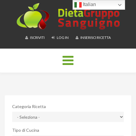
Italian
ISCRIVITI
LOG IN
INSERISCI RICETTA
Toggle
navigation
Categoria Ricetta
Tipo di Cucina