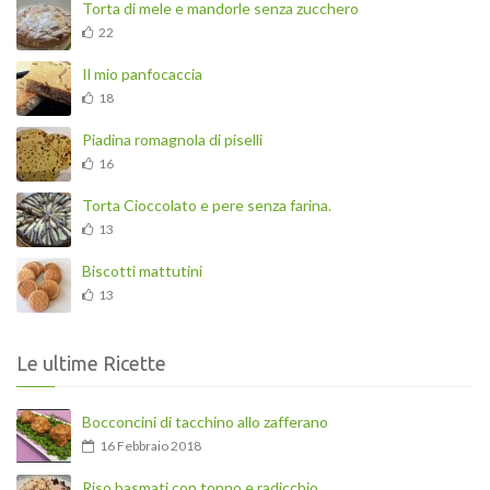
Torta di mele e mandorle senza zucchero
22
Il mio panfocaccia
18
Piadina romagnola di piselli
16
Torta Cioccolato e pere senza farina.
13
Biscotti mattutini
13
Le ultime Ricette
Bocconcini di tacchino allo zafferano
16 Febbraio 2018
Riso basmati con tonno e radicchio