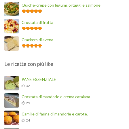
Quiche-crepe con legumi, ortaggi e salmone
Crostata di frutta
Crackers di avena
Le ricette con più like
PANE ESSENZIALE
32
Crostata di mandorle e crema catalana
29
Camille di farina di mandorle e carote.
24