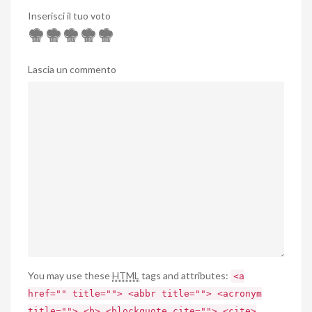
Inserisci il tuo voto
Lascia un commento
You may use these
HTML
tags and attributes:
<a
href="" title=""> <abbr title=""> <acronym
title=""> <b> <blockquote cite=""> <cite>