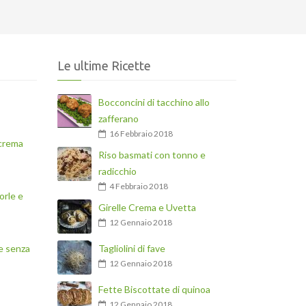
Le ultime Ricette
Bocconcini di tacchino allo
zafferano
16 Febbraio 2018
 crema
Riso basmati con tonno e
radicchio
4 Febbraio 2018
orle e
Girelle Crema e Uvetta
12 Gennaio 2018
e senza
Tagliolini di fave
12 Gennaio 2018
Fette Biscottate di quinoa
12 Gennaio 2018