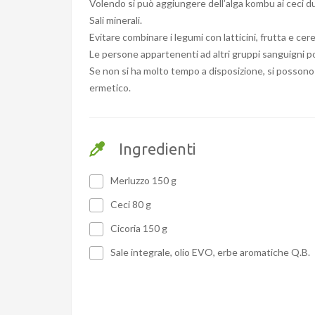
Volendo si può aggiungere dell’alga kombu ai ceci duran
Sali minerali.
Evitare combinare i legumi con latticini, frutta e cer
Le persone appartenenti ad altri gruppi sanguigni pos
Se non si ha molto tempo a disposizione, si possono p
ermetico.
Ingredienti
Merluzzo 150 g
Ceci 80 g
Cicoria 150 g
Sale integrale, olio EVO, erbe aromatiche Q.B.