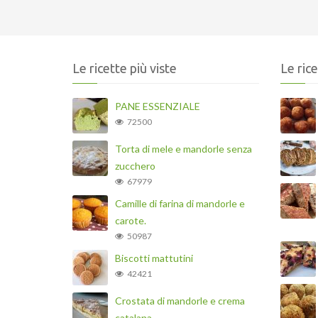
Le ricette più viste
Le ric
PANE ESSENZIALE
72500
Torta di mele e mandorle senza
zucchero
67979
Camille di farina di mandorle e
carote.
50987
Biscotti mattutini
42421
Crostata di mandorle e crema
catalana