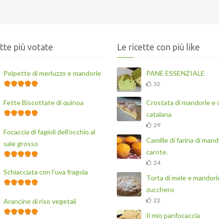
ette più votate
Le ricette con più like
Polpette di merluzzo e mandorle
PANE ESSENZIALE
32
Fette Biscottate di quinoa
Crostata di mandorle e
catalana
29
Focaccia di fagioli dell’occhio al
Camille di farina di mand
sale grosso
carote.
24
Schiacciata con l’uva fragola
Torta di mele e mandorl
zucchero
22
Arancine di riso vegetali
Il mio panfocaccia