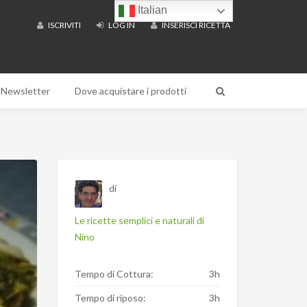
Italian
ISCRIVITI
LOG IN
INSERISCI RICETTA
Newsletter
Dove acquistare i prodotti
di
Le ricette semplici e naturali di
Nino
Tempo di Cottura:
3h
Tempo di riposo:
3h