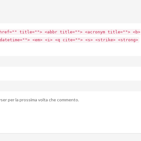
href="" title=""> <abbr title=""> <acronym title=""> <b>
datetime=""> <em> <i> <q cite=""> <s> <strike> <strong>
owser per la prossima volta che commento.