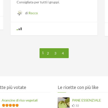
Consigliata per tutti i gruppi.
di
Rocco
1
2
3
4
ette più votate
Le ricette con più like
Arancine di riso vegetali
PANE ESSENZIALE
32