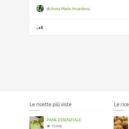
di
Anna Maria Incardona
Le ricette più viste
Le ric
PANE ESSENZIALE
72498