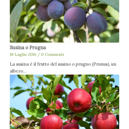
Susina o Prugna
18 Luglio 2016
/
0 Commenti
La susina è il frutto del susino o prugno (Prunus), un
albero…