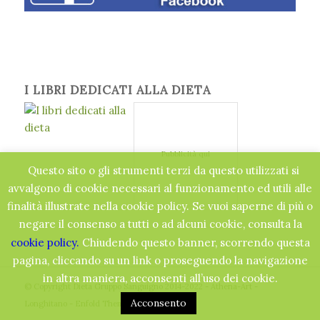
I LIBRI DEDICATI ALLA DIETA
Pubblicità qui
Questo sito o gli strumenti terzi da questo utilizzati si
avvalgono di cookie necessari al funzionamento ed utili alle
finalità illustrate nella cookie policy. Se vuoi saperne di più o
negare il consenso a tutti o ad alcuni cookie, consulta la
cookie policy.
Chiudendo questo banner, scorrendo questa
pagina, cliccando su un link o proseguendo la navigazione
in altra maniera, acconsenti all’uso dei cookie.
© Copyright Dieta Gruppo Sanguigno 2014-2022 - Athena-Art -
Acconsento
Longhitano -
Enfold Theme by Kriesi