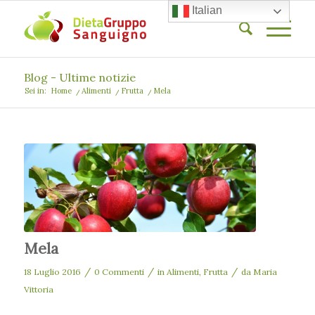
Italian
Blog - Ultime notizie
Sei in:
Home
/
Alimenti
/
Frutta
/
Mela
Mela
/
/
/
18 Luglio 2016
0 Commenti
in
Alimenti
,
Frutta
da
Maria
Vittoria