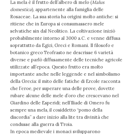
La mela è il frutto dell’albero di melo (
Malus
domestica
), appartenente alla famiglia delle
Rosaceae. La sua storia ha origini molto antiche: si
ritiene che in Europa si consumassero mele
selvatiche sin dal Neolitico. La coltivazione iniziò
probabilmente intorno al 3000 a.C. e venne diffusa
soprattutto da Egizi, Greci e Romani. Il filosofo e
botanico greco Teofrasto ne descrisse 6 varietà
diverse e parlò diffusamente delle tecniche agricole
utilizzate all’epoca. Questo frutto era molto
importante anche nelle leggende e nel simbolismo
della Grecia: il mito delle fatiche di Ercole racconta
che l’eroe, per superare una delle prove, dovette
rubare alcune delle mele d’oro che crescevano nel
Giardino delle Esperidi; nell’Iliade di Omero fu
sempre una mela, il cosiddetto “pomo della
discordia” a dare inizio alla lite tra divinità che
condusse alla guerra di Troia.
In epoca medievale i monaci svilupparono