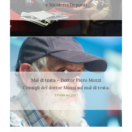
e Nicoletta Deponti
http://www.rtl.it/ospiti/il-dottor-piero-mozzi-
ospite-a-password-venerdi-6-novembre-
2015/#!prettyPhoto
Mal di testa – Dottor Piero Mozzi
12 Febbraio 2017
Consigli del dottor Mozzi sul mal di testa.
5 Febbraio 2017