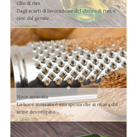
Olio di riso
Dagli scarti di lavorazione del chicco di riso, e
cioè dal germe…
2 Agosto 2016
Noce moscata
La noce moscata è una spezia che si ricava dal
seme decorticato…
2 Agosto 2016