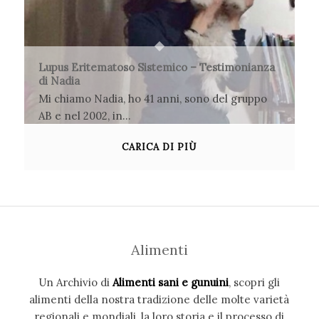
Lupus Eritematoso Sistemico – Testimonianza
di Nadia
Mi chiamo Nadia, ho 41 anni, sono del gruppo
AB e nel 2002, in…
15 Aprile 2017
CARICA DI PIÙ
Alimenti
Un Archivio di
Alimenti sani e gunuini
, scopri gli
alimenti della nostra tradizione delle molte varietà
regionali e mondiali, la loro storia e il processo di