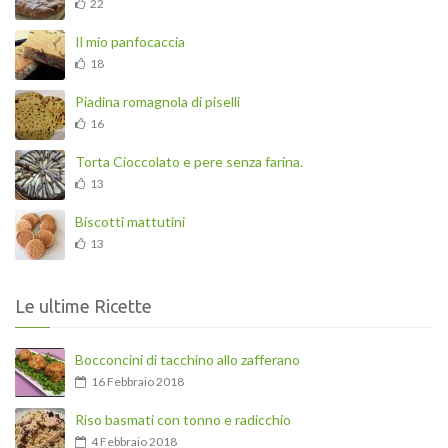
22
Il mio panfocaccia
18
Piadina romagnola di piselli
16
Torta Cioccolato e pere senza farina.
13
Biscotti mattutini
13
Le ultime Ricette
Bocconcini di tacchino allo zafferano
16 Febbraio 2018
Riso basmati con tonno e radicchio
4 Febbraio 2018