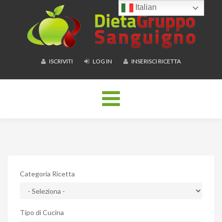
Italian
ISCRIVITI
LOG IN
INSERISCI RICETTA
Toggle
navigation
Categoria Ricetta
Tipo di Cucina