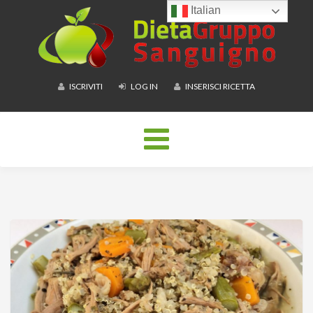
Italian
ISCRIVITI
LOG IN
INSERISCI RICETTA
Toggle
navigation