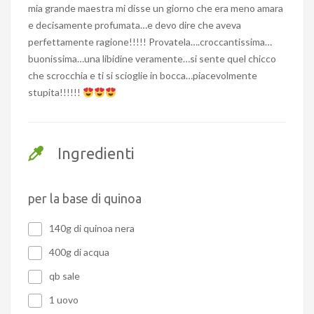
mia grande maestra mi disse un giorno che era meno amara
e decisamente profumata…e devo dire che aveva
perfettamente ragione!!!!! Provatela….croccantissima…
buonissima…una libidine veramente…si sente quel chicco
che scrocchia e ti si scioglie in bocca…piacevolmente
stupita!!!!!!
Ingredienti
per la base di quinoa
140g di quinoa nera
400g di acqua
qb sale
1 uovo