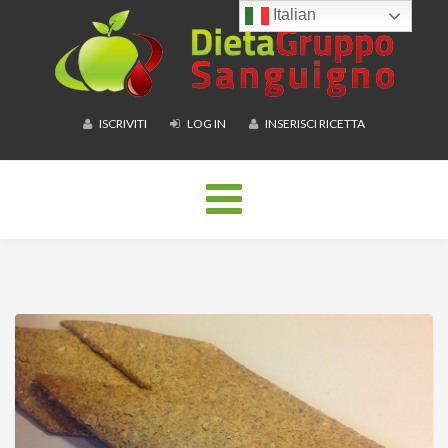
Italian
ISCRIVITI
LOG IN
INSERISCI RICETTA
Toggle
navigation