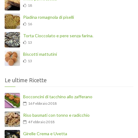
18
Piadina romagnola di piselli
16
Torta Cioccolato e pere senza farina.
13
Biscotti mattutini
13
Le ultime Ricette
Bocconcini di tacchino allo zafferano
16 Febbraio 2018
Riso basmati con tonno e radicchio
4 Febbraio 2018
Girelle Crema e Uvetta