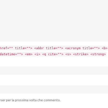
href="" title=""> <abbr title=""> <acronym title=""> <b>
datetime=""> <em> <i> <q cite=""> <s> <strike> <strong>
owser per la prossima volta che commento.