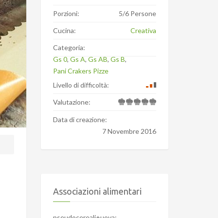
Porzioni:
5/6 Persone
Cucina:
Creativa
Categoria:
Gs 0
,
Gs A
,
Gs AB
,
Gs B
,
Pani Crakers Pizze
Livello di difficoltà:
Valutazione:
Data di creazione:
7 Novembre 2016
Associazioni alimentari
pseudocereali+uova: