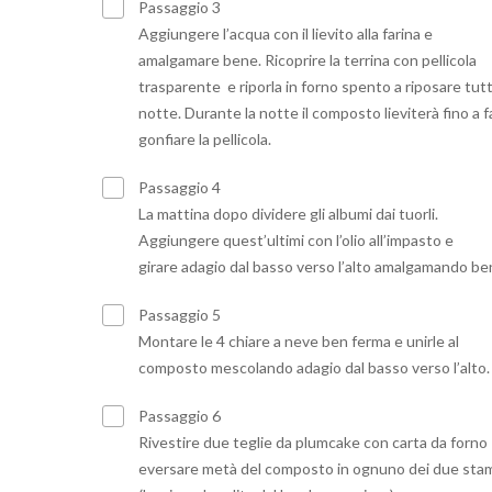
Passaggio 3
Aggiungere l’acqua con il lievito alla farina e
amalgamare bene. R
icoprire la terrina con pellicola
trasparente e riporla in forno spento a riposare tutt
notte. Durante la notte il composto lieviterà fino a f
gonfiare la pellicola
.
Passaggio 4
La mattina dopo dividere gli albumi dai tuorli.
Aggiungere quest’ultimi con l’olio all’impasto e
girare adagio dal basso verso l’alto amalgamando be
Passaggio 5
Montare
le 4 chiare a neve ben ferma e unirle al
composto mescolando adagio
dal basso verso l’alto.
Passaggio 6
Rivestire due teglie da plumcake con carta da forno
eversare metà del composto in ognuno dei due sta