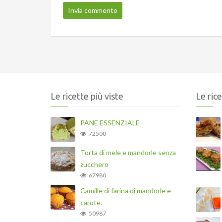
Le ricette più viste
Le ric
PANE ESSENZIALE
72500
Torta di mele e mandorle senza
zucchero
67980
Camille di farina di mandorle e
carote.
50987