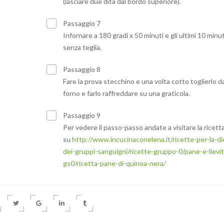
(lasciare due dita dal bordo superiore).
Passaggio 7
Infornare a 180 gradi x 50 minuti e gli ultimi 10 minut
senza teglia.
Passaggio 8
Fare la prova stecchino e una volta cotto toglierlo da
forno e farlo raffreddare su una graticola.
Passaggio 9
Per vedere il passo-passo andate a visitare la ricett
su
http://www.incucinaconelena.it/ricette-per-la-di
dei-gruppi-sanguigni/ricette-gruppo-0/pane-e-lievit
gs0/ricetta-pane-di-quinoa-nera/