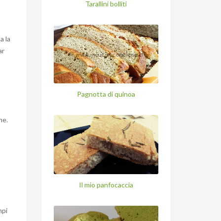
Tarallini bolliti
a la
ar
Pagnotta di quinoa
ne.
Il mio panfocaccia
mpi