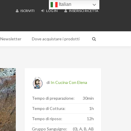
Italian
ISCRIVITI
LOG IN
INSERISCI RICETTA
Newsletter
Dove acquistare i prodotti
di
In Cucina Con Elena
Tempo di preparazione:
30min
Tempo di Cottura:
1h
Tempo di riposo:
12h
Gruppo Sanguigno:
(0), A, B, AB