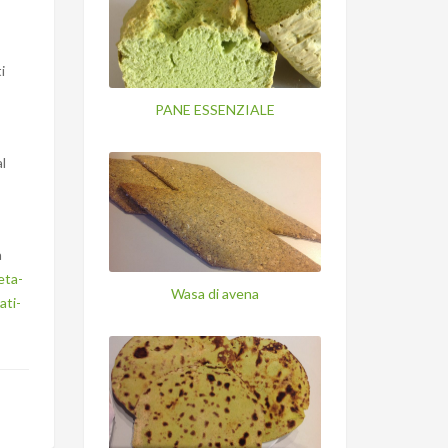
i
PANE ESSENZIALE
l
a
eta-
Wasa di avena
ati-