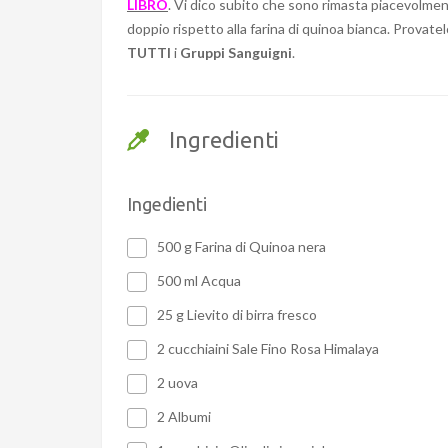
LIBRO
. Vi dico subito che sono rimasta piacevolment
doppio rispetto alla farina di quinoa bianca. Prova
TUTTI
i
Gruppi Sanguigni
.
Ingredienti
Ingedienti
500 g Farina di Quinoa nera
500 ml Acqua
25 g Lievito di birra fresco
2 cucchiaini Sale Fino Rosa Himalaya
2 uova
2 Albumi