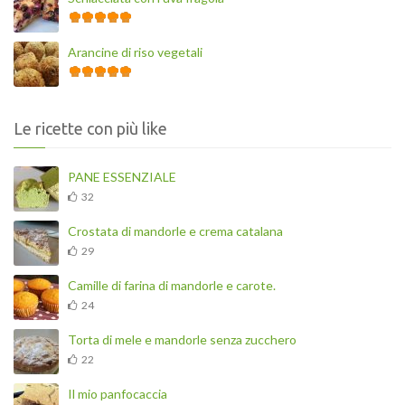
Arancine di riso vegetali
Le ricette con più like
PANE ESSENZIALE
32
Crostata di mandorle e crema catalana
29
Camille di farina di mandorle e carote.
24
Torta di mele e mandorle senza zucchero
22
Il mio panfocaccia