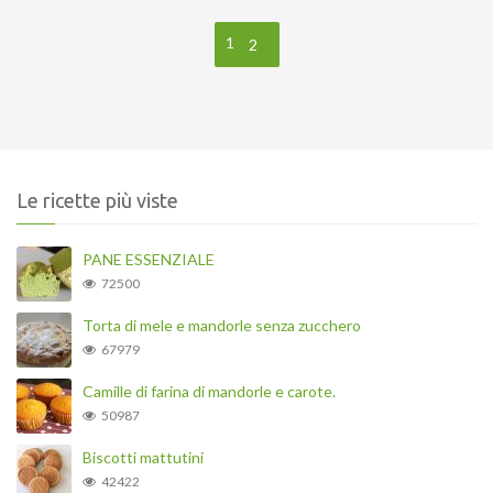
1
2
Le ricette più viste
PANE ESSENZIALE
72500
Torta di mele e mandorle senza zucchero
67979
Camille di farina di mandorle e carote.
50987
Biscotti mattutini
42422