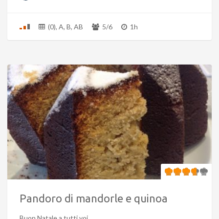
(0), A, B, AB
5/6
1h
Pandoro di mandorle e quinoa
Buon Natale a tutti voi