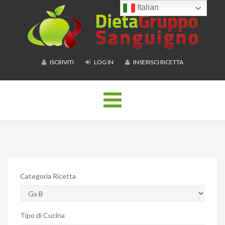
Italian
ISCRIVITI
LOG IN
INSERISCI RICETTA
Toggle
navigation
Categoria Ricetta
Tipo di Cucina