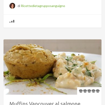
di
Ricettedietagrupposanguigno
Muffins Vancouver al salmone