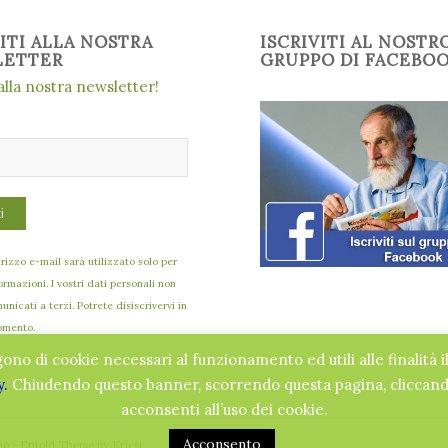
VITI ALLA NOSTRA
ISCRIVITI AL NOSTR
LETTER
GRUPPO DI FACEBO
 alla nostra newsletter!
dirizzo e-mail sarà utilizzato solo per
formazioni. I vostri dati personali non
nicati a terzi. Potrete disiscrivervi in
omento.
gono di cookie necessari al funzionamento ed utili alle finalità i
y.
Chiudendo questo banner, scorrendo questa pagina, cliccando
acconsenti all’uso dei cookie.
Acconsento
no -
Enfold Theme by Kriesi