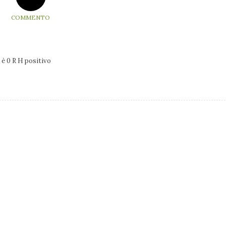
COMMENTO
 è 0 R H positivo