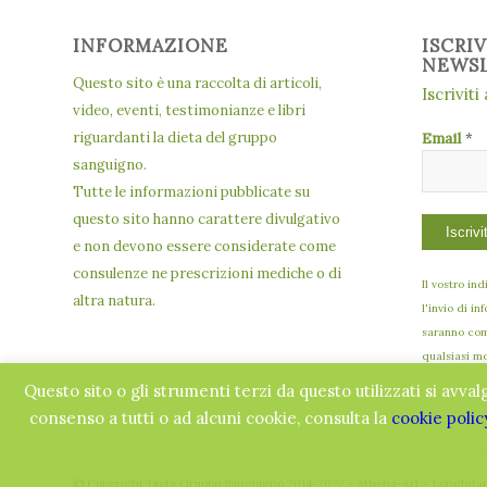
INFORMAZIONE
ISCRI
NEWS
Questo sito è una raccolta di articoli,
Iscriviti
video, eventi, testimonianze e libri
riguardanti la dieta del gruppo
Email
*
sanguigno.
Tutte le informazioni pubblicate su
questo sito hanno carattere divulgativo
e non devono essere considerate come
consulenze ne prescrizioni mediche o di
Il vostro in
altra natura.
l'invio di in
saranno comu
qualsiasi m
Questo sito o gli strumenti terzi da questo utilizzati si avval
consenso a tutti o ad alcuni cookie, consulta la
cookie polic
© Copyright Dieta Gruppo Sanguigno 2014-2022 - Athena-Art - Longhita