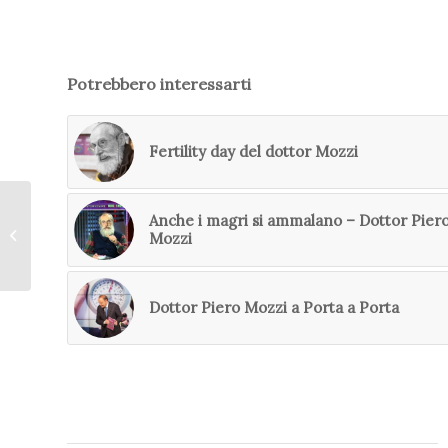
Potrebbero interessarti
Fertility day del dottor Mozzi
Dott.ssa Silvia La
Anche i magri si ammalano – Dottor Pier
Chiusa – Emozioni e
Mozzi
alimentazione dei
gruppi sangu...
Dottor Piero Mozzi a Porta a Porta