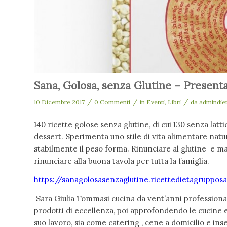
Sana, Golosa, senza Glutine – Presenta
/
/
/
10 Dicembre 2017
0 Commenti
in
Eventi
,
Libri
da
admindie
140 ricette golose senza glutine, di cui 130 senza lattici
dessert. Sperimenta uno stile di vita alimentare natu
stabilmente il peso forma. Rinunciare al glutine e ma
rinunciare alla buona tavola per tutta la famiglia.
https://sanagolosasenzaglutine.ricettedietagruppo
Sara Giulia Tommasi cucina da vent’anni profession
prodotti di eccellenza, poi approfondendo le cucine 
suo lavoro, sia come catering , cene a domicilio e i