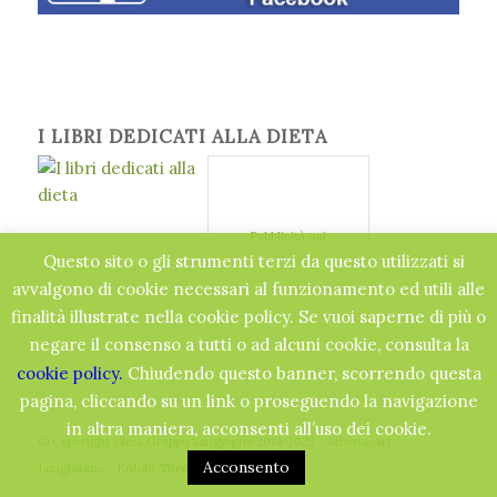
I LIBRI DEDICATI ALLA DIETA
Pubblicità qui
Questo sito o gli strumenti terzi da questo utilizzati si
avvalgono di cookie necessari al funzionamento ed utili alle
finalità illustrate nella cookie policy. Se vuoi saperne di più o
negare il consenso a tutti o ad alcuni cookie, consulta la
cookie policy.
Chiudendo questo banner, scorrendo questa
pagina, cliccando su un link o proseguendo la navigazione
in altra maniera, acconsenti all’uso dei cookie.
© Copyright Dieta Gruppo Sanguigno 2014-2022 - Athena-Art -
Acconsento
Longhitano -
Enfold Theme by Kriesi