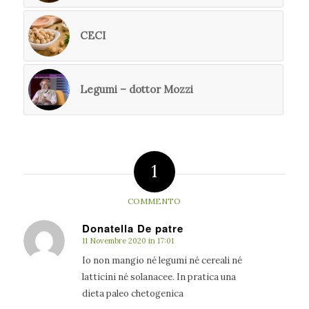
CECI
Legumi – dottor Mozzi
1
COMMENTO
Donatella De patre
11 Novembre 2020 in 17:01
dice:
Io non mangio né legumi né cereali né
latticini né solanacee. In pratica una
dieta paleo chetogenica