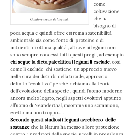
come
coltivazione
che ha
Gonfiore creato dai legumi.
bisogno di
poca acqua e quindi offre estrema sostenibilità
ambientale sia come fonte di proteine e di
nutrienti di ottima qualità , altrove ai legumi non
sono sempre concessi tutti questi pregi , ad esempio
chi segue la dieta paleolitica i legumi li esclude
, così
come li esclude chi sostiene un approccio nuovo
nella cura dei disturbi della tiroide, approccio
definito “evolutivo” perchè richiama alla teoria
dell’evoluzione della specie , quindi l’uomo moderno
ancora molto legato, negli aspetti evolutivi appunto ,
all’uomo di Neanderthal, insomma uno scimmione,
eretto ma non troppo…..
Secondo questi studiosi i legumi avrebbero delle
sostanze
che la Natura ha messo a loro protezione
contro i predatori della specie, uccelli in prevalenza,