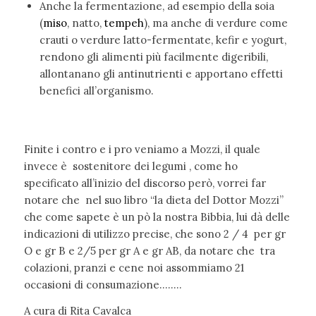
Anche la fermentazione, ad esempio della soia
(
miso
, natto,
tempeh
), ma anche di verdure come
crauti o verdure latto-fermentate, kefir e yogurt,
rendono gli alimenti più facilmente digeribili,
allontanano gli antinutrienti e apportano effetti
benefici all’organismo.
Finite i contro e i pro veniamo a Mozzi, il quale
invece è sostenitore dei legumi , come ho
specificato all’inizio del discorso però, vorrei far
notare che nel suo libro “la dieta del Dottor Mozzi”
che come sapete è un pò la nostra Bibbia, lui dà delle
indicazioni di utilizzo precise, che sono 2 / 4 per gr
O e gr B e 2/5 per gr A e gr AB, da notare che tra
colazioni, pranzi e cene noi assommiamo 21
occasioni di consumazione……..
A cura di Rita Cavalca