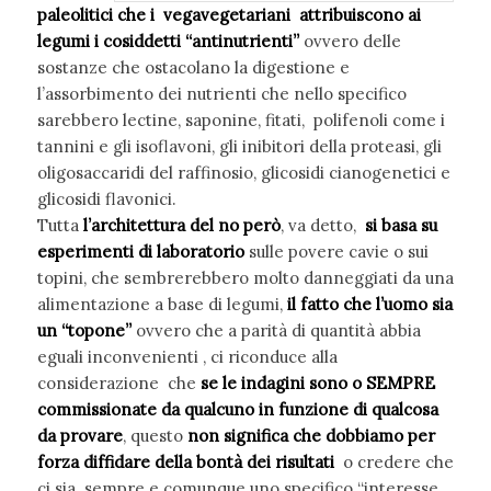
paleolitici che i vegavegetariani attribuiscono ai
legumi i cosiddetti “antinutrienti”
ovvero delle
sostanze che ostacolano la digestione e
l’assorbimento dei nutrienti che nello specifico
sarebbero lectine, saponine, fitati, polifenoli come i
tannini e gli isoflavoni, gli inibitori della proteasi, gli
oligosaccaridi del raffinosio, glicosidi cianogenetici e
glicosidi flavonici.
Tutta
l’architettura del no però
, va detto,
si basa su
esperimenti di
laboratorio
sulle povere cavie o sui
topini, che sembrerebbero molto danneggiati da una
alimentazione a base di legumi,
il fatto che l’uomo sia
un “topone”
ovvero che a parità di quantità abbia
eguali inconvenienti , ci riconduce alla
considerazione che
se le indagini sono o SEMPRE
commissionate da qualcuno in funzione
di qualcosa
da provare
, questo
non significa che dobbiamo per
forza diffidare della bontà dei risultati
o credere che
ci sia sempre e comunque uno specifico “interesse