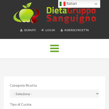
Italian
ISCRIVITI
LOG IN
INSERISCI RICETTA
Toggle
navigation
Categoria Ricetta
Tipo di Cucina