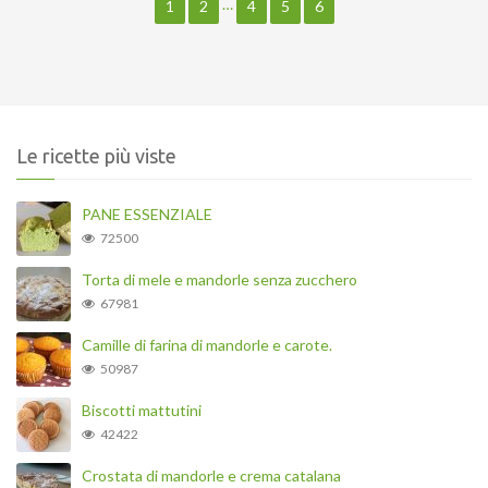
…
1
2
4
5
6
Le ricette più viste
PANE ESSENZIALE
72500
Torta di mele e mandorle senza zucchero
67981
Camille di farina di mandorle e carote.
50987
Biscotti mattutini
42422
Crostata di mandorle e crema catalana