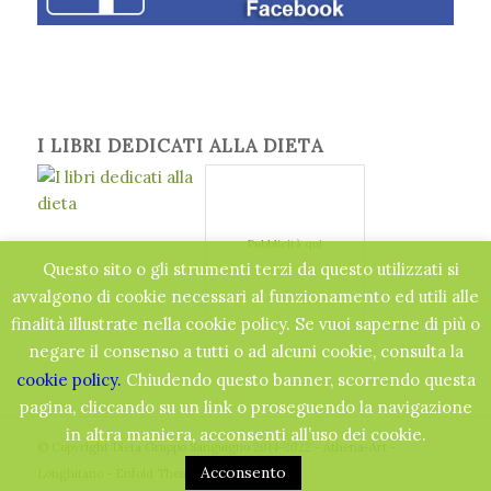
I LIBRI DEDICATI ALLA DIETA
Pubblicità qui
Questo sito o gli strumenti terzi da questo utilizzati si
avvalgono di cookie necessari al funzionamento ed utili alle
finalità illustrate nella cookie policy. Se vuoi saperne di più o
negare il consenso a tutti o ad alcuni cookie, consulta la
cookie policy.
Chiudendo questo banner, scorrendo questa
pagina, cliccando su un link o proseguendo la navigazione
in altra maniera, acconsenti all’uso dei cookie.
© Copyright Dieta Gruppo Sanguigno 2014-2022 - Athena-Art -
Acconsento
Longhitano -
Enfold Theme by Kriesi