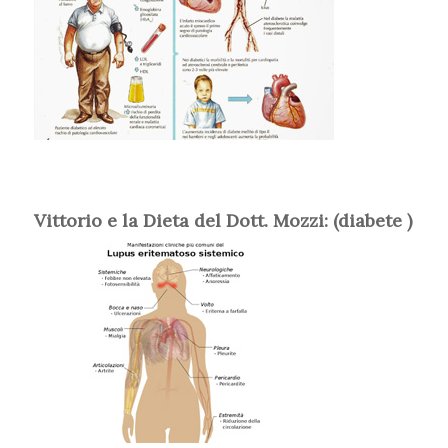
Vittorio e la Dieta del Dott. Mozzi: (diabete )