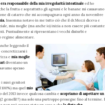
era responsabile della mia irregolarità intestinale
ed ho
che la frutta e soprattutto gli agrumi e le banane mi causavano
ione di catarro che mi accompagnava ogni anno da novembre
nia.
Insomma notavo in me tutto ciò che il dr.Mozzi diceva e
iale, mia moglie (ma anche io) inizia a non essere più costante
enti. Puntualmente si ripresentano i vecchi disturbi e
to regime alimentare.
anche leggendo il
 concretizzarsi i
rizza e
mia moglie
ari
diventano un
 usavamo spesso
 i miei genitori
al 100%) ma quel
mio
io del 2013 invece qualcosa cambia e
scopriamo di aspettare un
(2 gemelli!?) ma solo una purtroppo prosegue fino al termine. I
che non può essere stato un caso e che
la dieta che