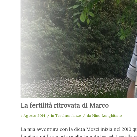
La fertilità ritrovata di Marco
/
/
4 Agosto 2014
in
Testimonianze
da
Nino Longhitano
La mia avventura con la dieta Mozzi inizia nel 2010 qu
familiari mi fa accostare alle tematiche relative alla s