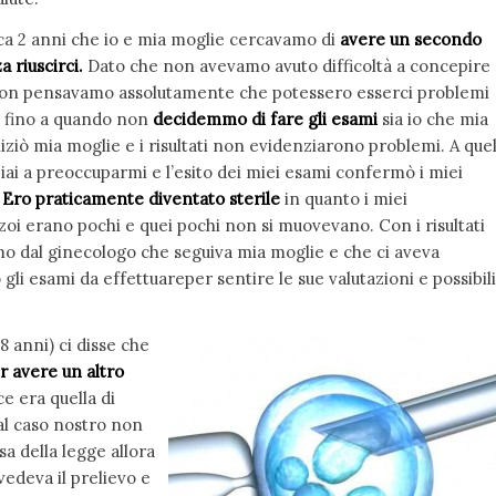
ca 2 anni che io e mia moglie cercavamo di
avere un secondo
a riuscirci.
Dato che non avevamo avuto difficoltà a concepire
non pensavamo assolutamente che potessero esserci problemi
tà fino a quando non
decidemmo di fare gli esami
sia io che mia
iziò mia moglie e i risultati non evidenziarono problemi. A que
iai a preoccuparmi e l’esito dei miei esami confermò i miei
…
Ero praticamente diventato sterile
in quanto i miei
oi erano pochi e quei pochi non si muovevano. Con i risultati
o dal ginecologo che seguiva mia moglie e che ci aveva
 gli esami da effettuareper sentire le sue valutazioni e possibili
8 anni) ci disse che
r avere un altro
e era quella di
 al caso nostro non
sa della legge allora
vedeva il prelievo e