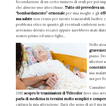
fecondazione di un certo numero di ovuli per poi imp
che almeno uno attecchisse.
Tutto ciò prevedeva un
“bombardamento” ormonale
per mia moglie e gli
eff
sua salute
non erano per niente trascurabili.Inoltre 
problema etico in quanto gli eventuali embrioni non u
avremmo dovuto recarci oppure sarebbero stati distr
nostro primo ed unico figlio…
Nello ste
graveme
piano. De
ulteriori 
concentra
sua malatt
ma per fo
Casualmen
2010
scopro le trasmissioni di Telecolor
dove uno str
parla di medicina in termini molto semplici e compren
cattura la mia attenzione. Sarà che sono di gr.0 ma