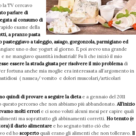
o la TV cercavo
to parlare di
legata al consumo di
rapido esame della
tti, a pranzo pasta
 pasteggiavo a taleggio, asiago, gorgonzola, parmigiano ed
angiare uno o due yogurt al giorno. E poi avevo una grande
 e ne mangiavo quantità industriali! Fu li che iniziò il mio
esse essere la strada giusta per risolvere il mio problema
di
 Per fortuna anche mia moglie era interessata all’argomento in
fastidiosi ( nausea/ vomito e dolori muscolari/articolari
 quindi di provare a seguire la dieta
e a gennaio del 2011
 questo percorso che non abbiamo più abbandonato.
All’inizio
vamo molti errori
e ci sono voluti alcuni mesi per capire quali
 alimenti ma soprattutto gli abbinamenti corretti.
Ho tenuto (e
ora) il diario alimentare
e ho segnato tutto ciò che
evo ed ho
scoperto
quali erano gli alimenti che non tolleravo.
Il