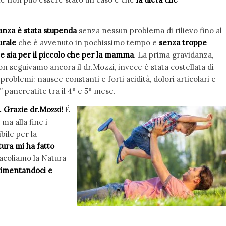
anza è stata stupenda
senza nessun problema di rilievo fino al
urale
che è avvenuto in pochissimo tempo e
senza troppe
e sia per il piccolo che per la mamma
. La prima gravidanza,
n seguivamo ancora il dr.Mozzi, invece è stata costellata di
roblemi: nausee constanti e forti acidità, dolori articolari e
” pancreatite tra il 4° e 5° mese.
 Grazie dr.Mozzi!
É
 ma alla fine i
bile per la
ura mi ha fatto
acoliamo la Natura
limentandoci e