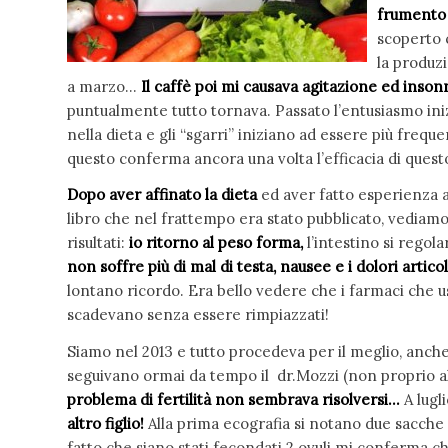
frumento 
scoperto 
la produz
a marzo…
Il caffè poi mi causava agitazione ed inson
puntualmente tutto tornava. Passato l’entusiasmo iniz
nella dieta e gli “sgarri” iniziano ad essere più frequ
questo conferma ancora una volta l’efficacia di ques
Dopo aver affinato la dieta
ed aver fatto esperienza 
libro che nel frattempo era stato pubblicato, vediamo
risultati:
io ritorno al peso forma,
l’intestino si regola
non soffre più di mal di testa, nausee e i dolori articol
lontano ricordo. Era bello vedere che i farmaci che
scadevano senza essere rimpiazzati!
Siamo nel 2013 e tutto procedeva per il meglio, anche
seguivano ormai da tempo il dr.Mozzi (non proprio 
problema di fertilità non sembrava risolversi…
A lugl
altro figlio!
Alla prima ecografia si notano due sacche 
fatto che siano stati fecondati 2 ovuli mi conferma 