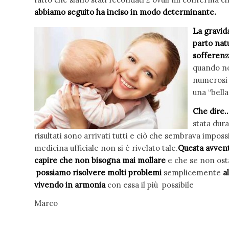
abbiamo seguito ha inciso in modo determinante.
La gravid
parto nat
sofferenz
quando no
numerosi p
una “bella
Che dire…
stata dura
risultati sono arrivati tutti e ciò che sembrava impossi
medicina ufficiale non si è rivelato tale.
Questa avvent
capire che non bisogna mai mollare
e che se non ost
possiamo risolvere molti problemi
semplicemente
a
vivendo in armonia
con essa il più possibile
Marco