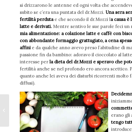
si drizzarono le antenne ed ogni volta che accendev
subito se c’era una puntata del dr.Mozzi.
Una sera sen
fertilità perduta
e che secondo il dr.Mozzi l
a causa è 
latte e derivati.
Mentre sentivo le sue parole feci un 
mia alimentazione: a colazione latte e caffè con bisco
con abbondante formaggio grattugiato, a cena spesso
affini
e da qualche anno avevo preso l’abitudine di m
passione fin da bambino: adoravo il cioccolato al latte
interesse per
la dieta del dr.Mozzi e speravo che pot
fertilità anche se nel profondo ero ancora scettico.
quanto anche lei aveva dei disturbi ricorrenti molto 
diffusi).
Decidemmo
iniziammo
Alimentazione dei
commette
gruppi sanguigni
erano gli
tengo tutt
introduc