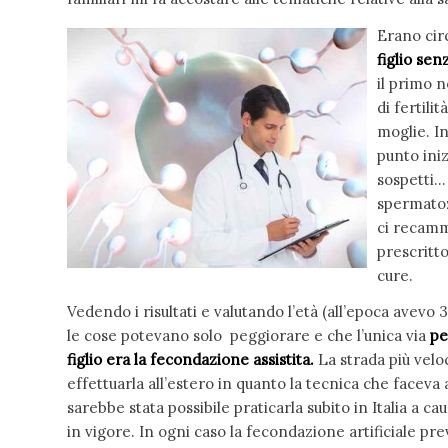
Erano cir
figlio senz
il primo 
di fertili
moglie. In
punto iniz
sospetti
spermatoz
ci recamm
prescritto
cure.
Vedendo i risultati e valutando l’età (all’epoca avevo 3
le cose potevano solo peggiorare e che l’unica via
pe
figlio era la fecondazione assistita.
La strada più veloc
effettuarla all’estero in quanto la tecnica che faceva
sarebbe stata possibile praticarla subito in Italia a cau
in vigore. In ogni caso la fecondazione artificiale pre