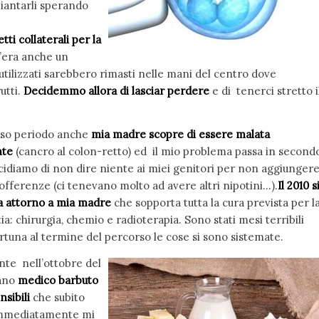
iantarli sperando
etti collaterali per la
c’era anche un
tilizzati sarebbero rimasti nelle mani del centro dove
utti.
Decidemmo allora di lasciar perdere
e di tenerci stretto i
sso periodo anche
mia madre scopre di essere malata
nte
(cancro al colon-retto) ed il mio problema passa in second
cidiamo di non dire niente ai miei genitori per non aggiunger
sofferenze (ci tenevano molto ad avere altri nipotini…).
Il 2010 s
 attorno a mia madre
che sopporta tutta la cura prevista per l
ia: chirurgia, chemio e radioterapia. Sono stati mesi terribili
rtuna al termine del percorso le cose si sono sistemate.
te nell’ottobre del
ano
medico barbuto
sibili
che subito
 immediatamente mi