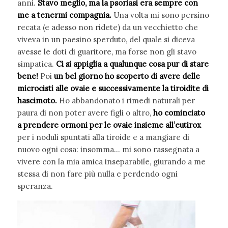
anni.
Stavo meglio, ma la psoriasi era sempre con
me a tenermi compagnia.
Una volta mi sono persino
recata (e adesso non ridete) da un vecchietto che
viveva in un paesino sperduto, del quale si diceva
avesse le doti di guaritore, ma forse non gli stavo
simpatica.
Ci si appiglia a qualunque cosa pur di stare
bene!
Poi
un bel giorno ho scoperto di avere delle
microcisti alle ovaie e successivamente la tiroidite di
hascimoto.
Ho abbandonato i rimedi naturali per
paura di non poter avere figli o altro,
ho cominciato
a prendere ormoni per le ovaie insieme all’eutirox
per i noduli spuntati alla tiroide e a mangiare di
nuovo ogni cosa: insomma… mi sono rassegnata a
vivere con la mia amica inseparabile, giurando a me
stessa di non fare più nulla e perdendo ogni
speranza.