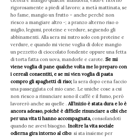
cicoria e mangio qualche mandorla, vado e ritorno
rigorosamente a piedi al lavoro; a metà mattinata, se
ho fame, mangio un frutto – anche perché non
riesco a mangiare altro -; a pranzo alterno riso o
miglio, legumi, proteine e verdure, seguendo gli
abbinamenti. Alla sera mi nutro solo con proteine e
verdure, e quando mi viene voglia di dolce mangio
un pezzetto di cioccolato fondente oppure una fetta
di torta fatta con uova, mandorle e carote.
Se mi
viene voglia di pane qualche volta me lo preparo con
i cereali consentiti, e se mi vien voglia di pasta
compro gli spaghetti di riso;
la sera dopo cena faccio
una passeggiata col mio cane. Le uniche cose a cui
non riesco a rinunciare sono il caffè e il fumo, però
lavorerò anche su quelle .
All’inizio è stata dura e lo è
ancora adesso, poiché è difficile rinunciare a cibi che
per una vita ti hanno accompagnata,
consolandoti
quando ne avevi bisogno.
Inoltre la vita sociale
odierna gira intorno al cibo
: si sta insieme per