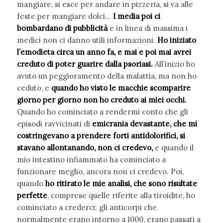
mangiare, si esce per andare in pizzeria, si va alle
feste per mangiare dolci…
I media poi ci
bombardano di pubblicità
e in linea di massima i
medici non ci danno utili informazioni.
Ho iniziato
l’emodieta circa un anno fa, e mai e poi mai avrei
creduto di poter guarire dalla psoriasi.
All’inizio ho
avuto un peggioramento della malattia, ma non ho
ceduto, e
quando ho visto le macchie scomparire
giorno per giorno non ho creduto ai miei occhi.
Quando ho cominciato a rendermi conto che gli
episodi ravvicinati di
emicrania devastante, che mi
costringevano a prendere forti antidolorifici, si
stavano allontanando, non ci credevo,
e quando il
mio intestino infiammato ha cominciato a
funzionare meglio, ancora non ci credevo. Poi,
quando
ho ritirato le mie analisi, che sono risultate
perfette
, comprese quelle riferite alla tiroidite, ho
cominciato a crederci: gli anticorpi che
normalmente erano intorno a 1000, erano passati a