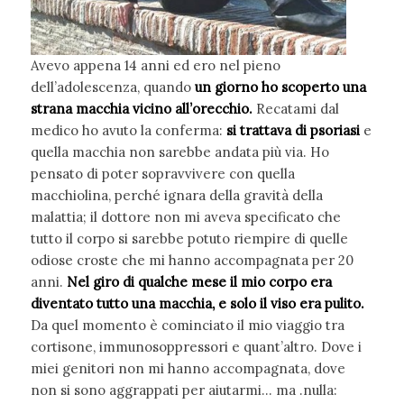
Avevo appena 14 anni ed ero nel pieno
dell’adolescenza, quando
un giorno ho scoperto una
strana macchia vicino all’orecchio.
Recatami dal
medico ho avuto la conferma:
si trattava di psoriasi
e
quella macchia non sarebbe andata più via. Ho
pensato di poter sopravvivere con quella
macchiolina, perché ignara della gravità della
malattia; il dottore non mi aveva specificato che
tutto il corpo si sarebbe potuto riempire di quelle
odiose croste che mi hanno accompagnata per 20
anni.
Nel giro di qualche mese il mio corpo era
diventato tutto una macchia, e solo il viso era pulito.
Da quel momento è cominciato il mio viaggio tra
cortisone, immunosoppressori e quant’altro. Dove i
miei genitori non mi hanno accompagnata, dove
non si sono aggrappati per aiutarmi… ma .nulla: