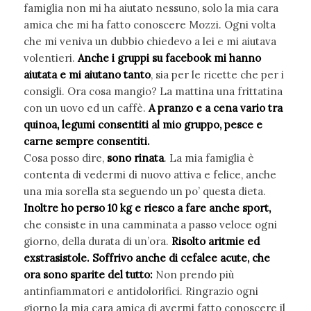
famiglia non mi ha aiutato nessuno, solo la mia cara
amica che mi ha fatto conoscere Mozzi. Ogni volta
che mi veniva un dubbio chiedevo a lei e mi aiutava
volentieri.
Anche i gruppi su facebook mi hanno
aiutata e mi aiutano tanto
, sia per le ricette che per i
consigli. Ora cosa mangio? La mattina una frittatina
con un uovo ed un caffè.
A pranzo e a cena vario tra
quinoa, legumi consentiti al mio gruppo, pesce e
carne sempre consentiti.
Cosa posso dire,
sono rinata
. La mia famiglia è
contenta di vedermi di nuovo attiva e felice, anche
una mia sorella sta seguendo un po’ questa dieta.
Inoltre ho perso 10 kg e riesco a fare anche sport,
che consiste in una camminata a passo veloce ogni
giorno, della durata di un’ora.
Risolto aritmie ed
exstrasistole.
Soffrivo anche di cefalee acute, che
ora sono sparite del tutto:
Non prendo più
antinfiammatori e antidolorifici. Ringrazio ogni
giorno la mia cara amica di avermi fatto conoscere il