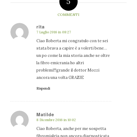
5
COMMENTI
rita
7 Luglio 2016 in 08:27
dice:
Ciao Roberta mi congratulo con te sei
stata brava a capire è a volerti bene…
un po come la mia storia anche se oltre
la fibro emicrania ho altri
problemi!!!grande il dottor Mozzi
ancora una volta GRAZIE
Rispondi
Matilde
8 Dicembre 2016 in 10:02
dice:
Ciao Roberta, anche per me sospetta
fibromialgia non ancora diagnosticata