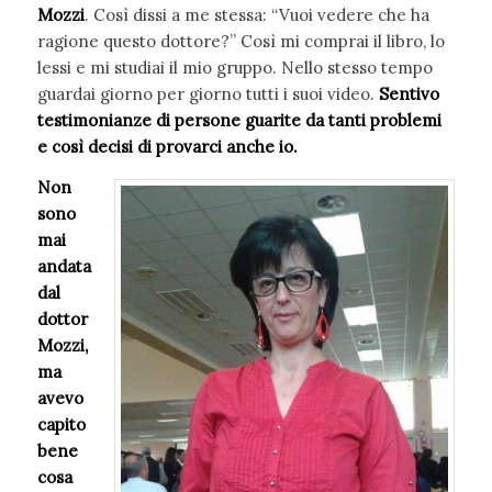
Mozzi
. Così dissi a me stessa: “Vuoi vedere che ha
ragione questo dottore?” Così mi comprai il libro, lo
lessi e mi studiai il mio gruppo. Nello stesso tempo
guardai giorno per giorno tutti i suoi video.
Sentivo
testimonianze di persone guarite da tanti problemi
e così decisi di provarci anche io.
Non
sono
mai
andata
dal
dottor
Mozzi,
ma
avevo
capito
bene
cosa