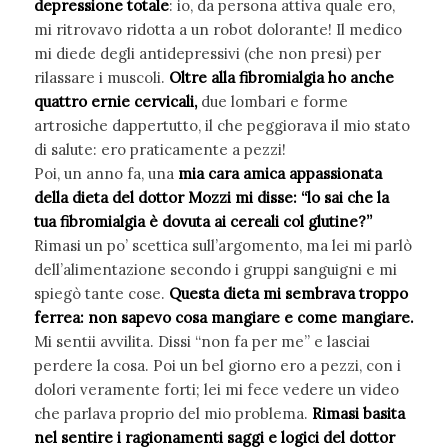
depressione totale
: io, da persona attiva quale ero,
mi ritrovavo ridotta a un robot dolorante! Il medico
mi diede degli antidepressivi (che non presi) per
rilassare i muscoli.
Oltre alla fibromialgia ho anche
quattro ernie cervicali,
due lombari e forme
artrosiche dappertutto, il che peggiorava il mio stato
di salute: ero praticamente a pezzi!
Poi, un anno fa, una
mia cara amica appassionata
della dieta del dottor Mozzi mi disse: “lo sai che la
tua fibromialgia è dovuta ai cereali col glutine?”
Rimasi un po’ scettica sull’argomento, ma lei mi parlò
dell’alimentazione secondo i gruppi sanguigni e mi
spiegò tante cose.
Questa dieta mi sembrava troppo
ferrea: non sapevo cosa mangiare e come mangiare.
Mi sentii avvilita. Dissi “non fa per me” e lasciai
perdere la cosa. Poi un bel giorno ero a pezzi, con i
dolori veramente forti; lei mi fece vedere un video
che parlava proprio del mio problema.
Rimasi basita
nel sentire i ragionamenti saggi e logici del dottor