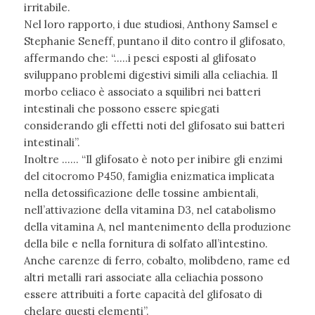
irritabile.
Nel loro rapporto, i due studiosi, Anthony Samsel e
Stephanie Seneff, puntano il dito contro il glifosato,
affermando che: “…..i pesci esposti al glifosato
sviluppano problemi digestivi simili alla celiachia. Il
morbo celiaco è associato a squilibri nei batteri
intestinali che possono essere spiegati
considerando gli effetti noti del glifosato sui batteri
intestinali”.
Inoltre …… “Il glifosato è noto per inibire gli enzimi
del citocromo P450, famiglia enizmatica implicata
nella detossificazione delle tossine ambientali,
nell’attivazione della vitamina D3, nel catabolismo
della vitamina A, nel mantenimento della produzione
della bile e nella fornitura di solfato all’intestino.
Anche carenze di ferro, cobalto, molibdeno, rame ed
altri metalli rari associate alla celiachia possono
essere attribuiti a forte capacità del glifosato di
chelare questi elementi”.