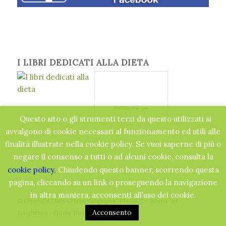
I LIBRI DEDICATI ALLA DIETA
Pubblicità qui
Questo sito o gli strumenti terzi da questo utilizzati si
avvalgono di cookie necessari al funzionamento ed utili alle
finalità illustrate nella cookie policy. Se vuoi saperne di più o
negare il consenso a tutti o ad alcuni cookie, consulta la
cookie policy.
Chiudendo questo banner, scorrendo questa
pagina, cliccando su un link o proseguendo la navigazione
in altra maniera, acconsenti all’uso dei cookie.
© Copyright Dieta Gruppo Sanguigno 2014-2022 - Athena-Art -
Acconsento
Longhitano -
Enfold Theme by Kriesi