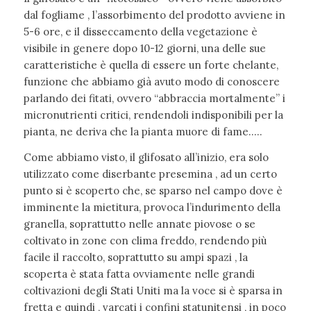
dal fogliame , l’assorbimento del prodotto avviene in
5-6 ore, e il disseccamento della vegetazione è
visibile in genere dopo 10-12 giorni, una delle sue
caratteristiche è quella di essere un forte chelante,
funzione che abbiamo già avuto modo di conoscere
parlando dei fitati, ovvero “abbraccia mortalmente” i
micronutrienti critici, rendendoli indisponibili per la
pianta, ne deriva che la pianta muore di fame…..
Come abbiamo visto, il glifosato all’inizio, era solo
utilizzato come diserbante presemina , ad un certo
punto si è scoperto che, se sparso nel campo dove è
imminente la mietitura, provoca l’indurimento della
granella, soprattutto nelle annate piovose o se
coltivato in zone con clima freddo, rendendo più
facile il raccolto, soprattutto su ampi spazi , la
scoperta è stata fatta ovviamente nelle grandi
coltivazioni degli Stati Uniti ma la voce si è sparsa in
fretta e quindi , varcati i confini statunitensi , in poco