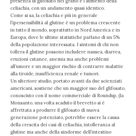
presenza di glifosato nel grano e l’aumento della
celiachia, con un andamento quasi identico.
Come si sa, la celiachia e più in generale
l’ipersensibilità al glutine è un problema crescente
in tutto il mondo, soprattutto in Nord America e in
Europa, dove le ultime statistiche parlano di un 5%
della popolazione interessata. I sintomi di chi non
tollera il glutine possono includere nausea, diarrea,
eruzioni cutanee, anemia ma anche problemi
all’umore e un maggior rischio di contrarre malattie
alla tiroide, insufficienza renale e tumori.
Un ulteriore studio, portato avanti da due scienziati
americani, sostiene che un maggior uso del glifosato,
conosciuto con il nome commerciale di Roundup, (la
Monsanto, una volta scaduto il brevetto si è
affrettata a produrre il glifosato di nuova
generazione potenziato, potrebbe essere la causa
della crescita dei casi di celiachia, intolleranza al
glutine ma anche della sindorme dell’intestino