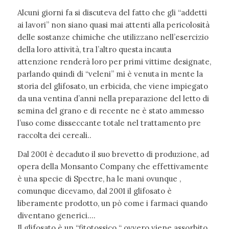
Alcuni giorni fa si discuteva del fatto che gli “addetti
ai lavori” non siano quasi mai attenti alla pericolosità
delle sostanze chimiche che utilizzano nell’esercizio
della loro attività, tra l’altro questa incauta
attenzione renderà loro per primi vittime designate,
parlando quindi di “veleni” mi è venuta in mente la
storia del glifosato, un erbicida, che viene impiegato
da una ventina d’anni nella preparazione del letto di
semina del grano e di recente ne è stato ammesso
l’uso come disseccante totale nel trattamento pre
raccolta dei cereali..
Dal 2001 è decaduto il suo brevetto di produzione, ad
opera della Monsanto Company che effettivamente
è una specie di Spectre, ha le mani ovunque ,
comunque dicevamo, dal 2001 il glifosato è
liberamente prodotto, un pò come i farmaci quando
diventano generici….
Il glifosato è un “fitotossico “ ovvero viene assorbito