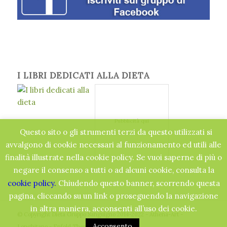
I LIBRI DEDICATI ALLA DIETA
Pubblicità qui
Questo sito o gli strumenti terzi da questo utilizzati si
avvalgono di cookie necessari al funzionamento ed utili alle
finalità illustrate nella cookie policy. Se vuoi saperne di più o
negare il consenso a tutti o ad alcuni cookie, consulta la
cookie policy.
Chiudendo questo banner, scorrendo questa
pagina, cliccando su un link o proseguendo la navigazione
in altra maniera, acconsenti all’uso dei cookie.
© Copyright Dieta Gruppo Sanguigno 2014-2022 - Athena-Art -
Acconsento
Longhitano -
Enfold Theme by Kriesi