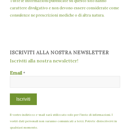
Tutte le informazioni pubblicate su questo sito hanno
carattere divulgativo e non devono essere considerate come
consulenze ne prescrizioni mediche o di altra natura.
ISCRIVITI ALLA NOSTRA NEWSLETTER
Iscriviti alla nostra newsletter!
Email
*
Il vostro indirizzo e-mail sarà utilizzato solo per l'invio di informazioni. I
vostri dati personali non saranno comunicati a terzi. Potrete disiscrivervi in
qualsiasi momento.