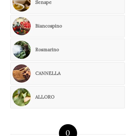
Senape
Biancospino
Rosmarino
CANNELLA
ALLORO
0