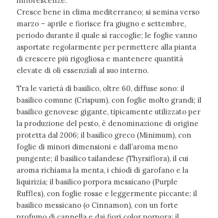
inflorescenze.
Cresce bene in clima mediterraneo; si semina verso
marzo – aprile e fiorisce fra giugno e settembre,
periodo durante il quale si raccoglie; le foglie vanno
asportate regolarmente per permettere alla pianta
di crescere più rigogliosa e mantenere quantità
elevate di oli essenziali al suo interno.
Tra le varietà di basilico, oltre 60, diffuse sono: il
basilico comune (Crispum), con foglie molto grandi; il
basilico genovese gigante, tipicamente utilizzato per
la produzione del pesto, è denominazione di origine
protetta dal 2006; il basilico greco (Minimum), con
foglie di minori dimensioni e dall’aroma meno
pungente; il basilico tailandese (Thyrsiflora), il cui
aroma richiama la menta, i chiodi di garofano e la
liquirizia; il basilico porpora messicano (Purple
Ruffles), con foglie rosse e leggermente piccante; il
basilico messicano (o Cinnamon), con un forte
profumo di cannella e dai fiori color porpora; il