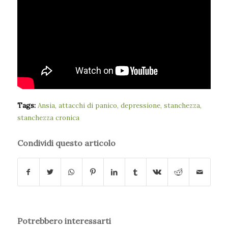
Tags:
Ansia
,
attacchi di panico
,
depressione
,
stanchezza
,
stanchezza cronica
Condividi questo articolo
Potrebbero interessarti