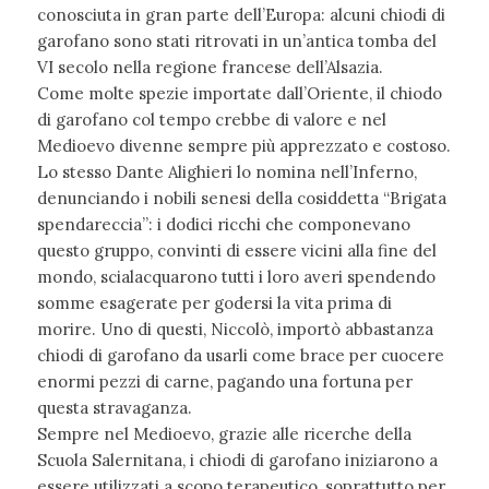
conosciuta in gran parte dell’Europa: alcuni chiodi di
garofano sono stati ritrovati in un’antica tomba del
VI secolo nella regione francese dell’Alsazia.
Come molte spezie importate dall’Oriente, il chiodo
di garofano col tempo crebbe di valore e nel
Medioevo divenne sempre più apprezzato e costoso.
Lo stesso Dante Alighieri lo nomina nell’Inferno,
denunciando i nobili senesi della cosiddetta “Brigata
spendareccia”: i dodici ricchi che componevano
questo gruppo, convinti di essere vicini alla fine del
mondo, scialacquarono tutti i loro averi spendendo
somme esagerate per godersi la vita prima di
morire. Uno di questi, Niccolò, importò abbastanza
chiodi di garofano da usarli come brace per cuocere
enormi pezzi di carne, pagando una fortuna per
questa stravaganza.
Sempre nel Medioevo, grazie alle ricerche della
Scuola Salernitana, i chiodi di garofano iniziarono a
essere utilizzati a scopo terapeutico, soprattutto per