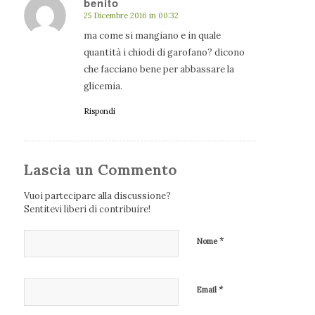
benito
25 Dicembre 2016 in 00:32
dice:
ma come si mangiano e in quale
quantità i chiodi di garofano? dicono
che facciano bene per abbassare la
glicemia.
Rispondi
Lascia un Commento
Vuoi partecipare alla discussione?
Sentitevi liberi di contribuire!
*
Nome
*
Email