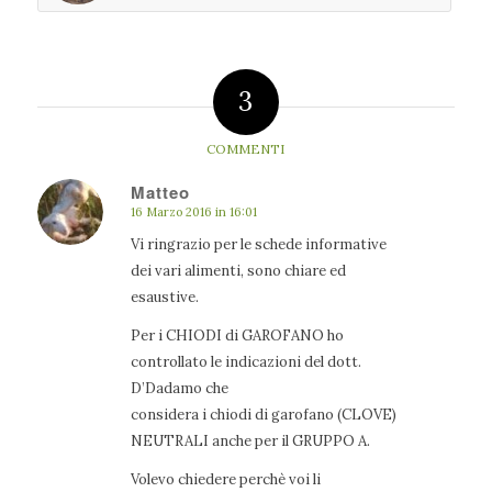
3
COMMENTI
Matteo
16 Marzo 2016 in 16:01
dice:
Vi ringrazio per le schede informative
dei vari alimenti, sono chiare ed
esaustive.
Per i CHIODI di GAROFANO ho
controllato le indicazioni del dott.
D’Dadamo che
considera i chiodi di garofano (CLOVE)
NEUTRALI anche per il GRUPPO A.
Volevo chiedere perchè voi li