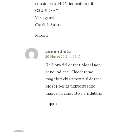
considerate NON indicati per il
GRUPPO A ?
Vi ringrazio
Cordiali Saluti
Rispondi
admindieta
20 Marzo 2016 in 08:17
dice:
Nel libro del dottor Mozzi non
sono indicati. Chiederemo
maggiori chiarimenti al dottor
Mozzi. Solitamente quando
manca un alimento c’è il dubbio
Rispondi