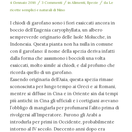
/
/
/
4 Gennaio 2016
3 Commenti
in
Alimenti
,
Spezie
da
Le
ricette semplici e naturali di Nino
I chiodi di garofano sono i fiori essiccati ancora in
boccio dell’Eugenia caryophyllata, un albero
sempreverde originario delle Isole Molucche, in
Indonesia. Questa pianta non ha nulla in comune
con il garofano: il nome della spezia deriva infatti
dalla forma che assumono i boccioli una volta
essiccati, molto simile ai chiodi, e dal profumo che
ricorda quello di un garofano.
Essendo originaria dell’Asia, questa spezia rimase
sconosciuta per lungo tempo ai Greci e ai Romani,
mentre si diffuse in Cina e in Oriente sin dai tempi
più antichi: in Cina gli ufficiali e i cortigiani avevano
l’obbligo di mangiarla per profumarsi l’alito prima di
rivolgersi all’Imperatore. Furono gli Arabi a
introdurla per primi in Occidente, probabilmente
intorno al IV secolo. Duecento anni dopo era