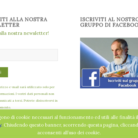
VITI ALLA NOSTRA
ISCRIVITI AL NOSTR
LETTER
GRUPPO DI FACEBO
 alla nostra newsletter!
dirizzo e-mail sarà utilizzato solo per
formazioni. I vostri dati personali non
nicati a terzi. Potrete disiscrivervi in
omento.
gono di cookie necessari al funzionamento ed utili alle finalità i
y.
Chiudendo questo banner, scorrendo questa pagina, cliccando
acconsenti all’uso dei cookie.