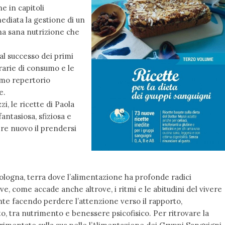
e in capitoli
mediata la gestione di un
una sana nutrizione che
l successo dei primi
rarie di consumo e le
imo repertorio
e.
, le ricette di Paola
ntasiosa, sfiziosa e
ere nuovo il prendersi
ologna, terra dove l’alimentazione ha profonde radici
ove, come accade anche altrove, i ritmi e le abitudini del vivere
nte facendo perdere l’attenzione verso il rapporto,
o, tra nutrimento e benessere psicofisico. Per ritrovare la