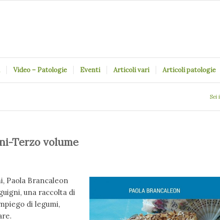
Video – Patologie
Eventi
Articoli vari
Articoli patologie
Sei 
gni-Terzo volume
mi, Paola Brancaleon
uigni, una raccolta di
mpiego di legumi,
are.