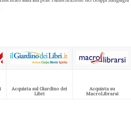
imentato sulla sua pelle l’Alimentazione dei Gruppi Sanguigni
a
i
Acquista sul Giardino dei
Acquista su
Libri
MacroLibrarsi