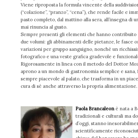
Viene riproposta la formula vincente della suddivision
(“colazione”, “pranzo”, “cena”), che rende facile e im
pasto completo, dal mattino alla sera, all’insegna di 
mai rinuncia al gusto.
Sempre presenti gli elementi che hanno contribuito a
due volumi: gli abbinamenti delle pietanze, le fasce o
variazioni per gruppo sanguigno, nonché un ricchiss
fotografico e una veste grafica gradevole e funzional
Rigorosamente in linea con il metodo del Dottor Mozzi
aprono a un mondo di gastronomia semplice e sana, fa
sempre piacevole al palato, che trasforma in un piac
cura di sé anche attraverso la propria alimentazione.
Paola Brancaleon
è nata a B
tradizionali e culturali ma d
d’oggi, stanno inesorabilme
scientificamente riconosciut