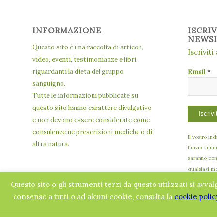
INFORMAZIONE
ISCRI
NEWS
Questo sito è una raccolta di articoli,
Iscriviti
video, eventi, testimonianze e libri
riguardanti la dieta del gruppo
Email
*
sanguigno.
Tutte le informazioni pubblicate su
questo sito hanno carattere divulgativo
e non devono essere considerate come
consulenze ne prescrizioni mediche o di
Il vostro in
altra natura.
l'invio di in
saranno comu
qualsiasi m
Questo sito o gli strumenti terzi da questo utilizzati si avval
consenso a tutti o ad alcuni cookie, consulta la
cookie polic