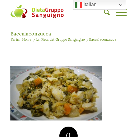
Italian
Baccalaconzucca
Sei in:
Home
/
La Dieta del Gruppo Sanguigno
/
Baccalaconzucca
0