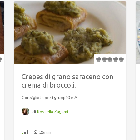
Crepes di grano saraceno con
crema di broccoli.
Consigliate per i gruppi 0 e A
di
Rossella Zagami
25min