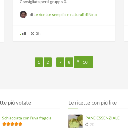
Consigliata per il gruppo 0.
di
Le ricette semplici e naturali di Nino
3h
…
9
1
2
7
8
10
ette più votate
Le ricette con più like
Schiacciata con l’uva fragola
PANE ESSENZIALE
32