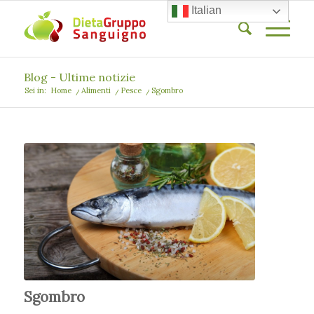
Italian
Blog - Ultime notizie
Sei in:
Home
/
Alimenti
/
Pesce
/
Sgombro
Sgombro