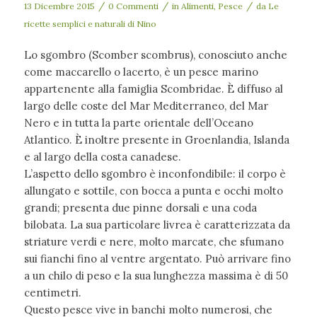
/
/
/
13 Dicembre 2015
0 Commenti
in
Alimenti
,
Pesce
da
Le
ricette semplici e naturali di Nino
Lo sgombro (Scomber scombrus), conosciuto anche
come maccarello o lacerto, è un pesce marino
appartenente alla famiglia Scombridae. È diffuso al
largo delle coste del Mar Mediterraneo, del Mar
Nero e in tutta la parte orientale dell’Oceano
Atlantico. È inoltre presente in Groenlandia, Islanda
e al largo della costa canadese.
L’aspetto dello sgombro è inconfondibile: il corpo è
allungato e sottile, con bocca a punta e occhi molto
grandi; presenta due pinne dorsali e una coda
bilobata. La sua particolare livrea è caratterizzata da
striature verdi e nere, molto marcate, che sfumano
sui fianchi fino al ventre argentato. Può arrivare fino
a un chilo di peso e la sua lunghezza massima è di 50
centimetri.
Questo pesce vive in banchi molto numerosi, che