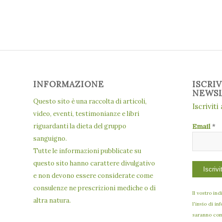
INFORMAZIONE
ISCRI
NEWS
Questo sito è una raccolta di articoli,
Iscriviti
video, eventi, testimonianze e libri
riguardanti la dieta del gruppo
Email
*
sanguigno.
Tutte le informazioni pubblicate su
questo sito hanno carattere divulgativo
e non devono essere considerate come
consulenze ne prescrizioni mediche o di
Il vostro in
altra natura.
l'invio di in
saranno comu