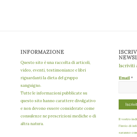
INFORMAZIONE
ISCRI
NEWS
Questo sito è una raccolta di articoli,
Iscriviti
video, eventi, testimonianze e libri
riguardanti la dieta del gruppo
Email
*
sanguigno.
Tutte le informazioni pubblicate su
questo sito hanno carattere divulgativo
e non devono essere considerate come
consulenze ne prescrizioni mediche o di
Il vostro in
altra natura.
l'invio di in
saranno comu