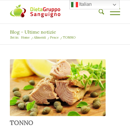
Italian
Blog - Ultime notizie
Sei in:
Home
/
Alimenti
/
Pesce
/
TONNO
TONNO