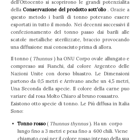
dell’Ottocento si scoprirono le grandi potenzialita
della
Conservazione del prodotto sott’olio
. Grazie a
questo metodo i barili di tonno potevano essere
esportati in tutto il mondo. Nei decenni successivi il
confezionamento del tonno passo dai barili alle
scatole metalliche sterilizzate, braccio provocando
una diffusione mai conosciuto prima di allora.
Il tonno (
Thunnus
) ha ONU Corpo ovale allungato e
compresso sui Fianchi, dal colore Argenteo delle
Nazioni Unite con dorso bluastro. Le Dimensioni
partono da 0,5 metri e Arrivano anche un 4,5 metri,
Una Seconda della specie. Il colore della carne puo
variare dal rosa Molto Chiaro al bruno rossastro.
Esistono otto specie di tonno. Le Più diffusa in Italia
Sono:
Tonno rosso
(
Thunnus thynnus
). Ha un corpo
lungo fino a 3 metri e pesa fino a 600 chili. Viene
chiamato così per il colore rosso intenso della sua