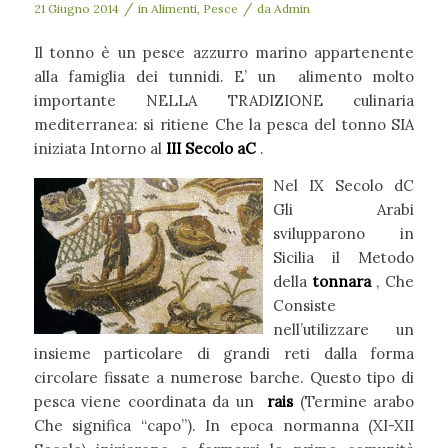
/
/
21 Giugno 2014
in
Alimenti
,
Pesce
da
Admin
Il tonno è un pesce azzurro marino appartenente
alla famiglia dei tunnidi. E’ un alimento molto
importante NELLA TRADIZIONE culinaria
mediterranea: si ritiene Che la pesca del tonno SIA
iniziata Intorno al
III Secolo aC
.
Nel IX Secolo dC
Gli Arabi
svilupparono in
Sicilia il Metodo
della
tonnara
, Che
Consiste
nell’utilizzare un
insieme particolare di grandi reti dalla forma
circolare fissate a numerose barche. Questo tipo di
pesca viene coordinata da un
rais
(Termine arabo
Che significa “capo”). In epoca normanna (XI-XII