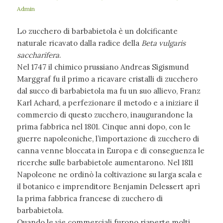
Admin
Lo zucchero di barbabietola è un dolcificante
naturale ricavato dalla radice della
Beta vulgaris
saccharifera
.
Nel 1747 il chimico prussiano Andreas Sigismund
Marggraf fu il primo a ricavare cristalli di zucchero
dal succo di barbabietola ma fu un suo allievo, Franz
Karl Achard, a perfezionare il metodo e a iniziare il
commercio di questo zucchero, inaugurandone la
prima fabbrica nel 1801. Cinque anni dopo, con le
guerre napoleoniche, l’importazione di zucchero di
canna venne bloccata in Europa e di conseguenza le
ricerche sulle barbabietole aumentarono. Nel 1811
Napoleone ne ordinò la coltivazione su larga scala e
il botanico e imprenditore Benjamin Delessert aprì
la prima fabbrica francese di zucchero di
barbabietola.
Quando le vie commerciali furono riaperte molti