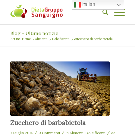
Italian
Blog - Ultime notizie
Sei in:
Home
/
Alimenti
/
Dolcificanti
/
Zucchero di barbabietola
Zucchero di barbabietola
/
/
/
7 Luglio 2014
0 Commenti
in
Alimenti
,
Dolcificanti
da